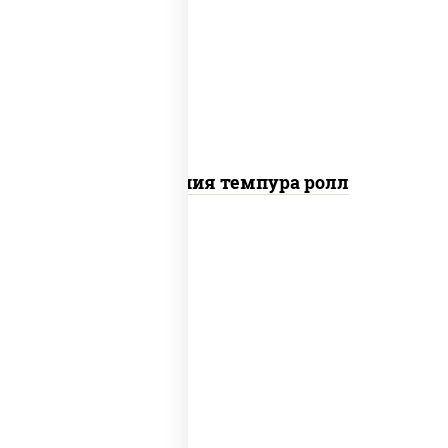
рис, нори, икра "масаго", майонез,
краб снежный, огурцы свежие,
авокадо, сухари панировочные
Калифорния темпура ролл
рис, нори, майонез, авокадо, огурцы
свежие, лосось слабосоленый, икра
"масаго"