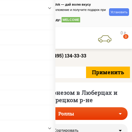
PizzaSushiWok — дай волю вкусу
Скачайте приложение и получите подарок при
Установить
заказе
по промокоду:
WELCOME
0
руб
0
+7 (495) 134-33-33
Роллы с майонезом в Люберцах и
Люберецком р-не
Роллы
Сортировать