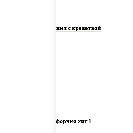
Калифорния с креветкой
рис, нори, майонез, огурцы свежие,
краб снежный, кунжут
Калифорния хит 1