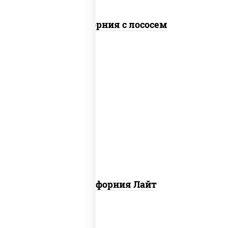
Калифорния с лососем
рис, нори, майонез, краб снежный,
огурцы свежие, икра "масаго"
Калифорния Лайт