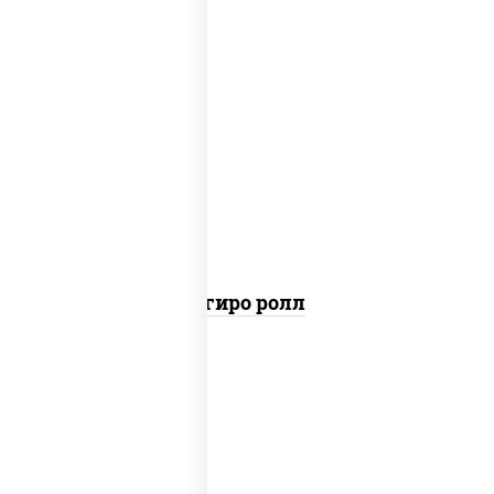
рис, нори, майонез, бекон, куриная
грудка с паприкой, помидоры,
огурцы свежие, лук фри
Агиро ролл