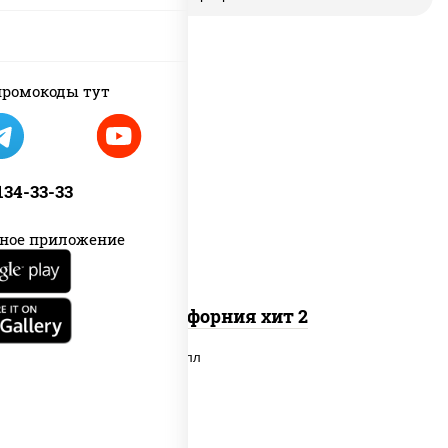
ромокоды тут
рис, нори, майонез, авокадо, краб
снежный, икра "масаго"
 134-33-33
ное приложение
Калифорния хит 2