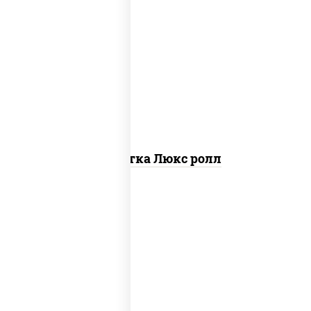
креветки, рис, нори, майонез, икра
"масаго", кляр, сухари панировочные,
кунжут
Креветка Люкс ролл
рис, нори, майонез, огурцы свежие,
авокадо, креветки, икра "масаго"