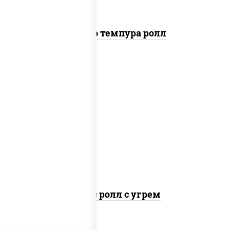
Бонито темпура ролл
рис, нори, соус "спайс" (майонез соус
чили соус шрирача), угорь копченый
Спайс ролл с угрем