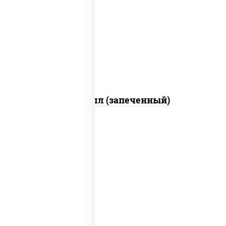
рис, нори, сыр сливочный, огурцы
свежие, креветки, лосось слабосоленый,
соус "унаги", соус "спайс" (майонез соус
чили соус шрирача), икра "масаго"
Ойси ролл (запеченный)
рис, нори, тунец, сыр сливочный, огурцы
свежие, соус "спайс" (майонез соус чили
соус шрирача), сухари панировочные