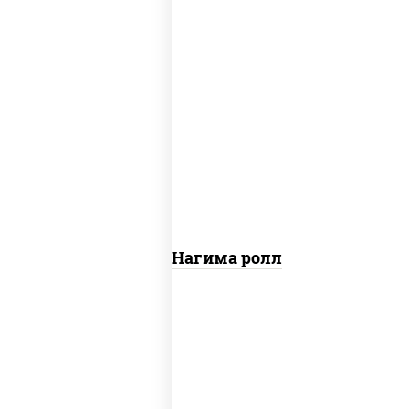
рис, нори, сыр сливочный, огурцы
свежие, лосось слабосоленый
Сяке Нагима ролл
рис, нори, сыр сливочный, огурцы