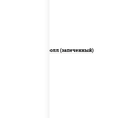
рис, нори, сыр сливочный, огурцы
свежие, икра "масаго", соус "яки"
(майонез чеснок масаго лосось
слабосолёный), соус "унаги"
Сальмон ролл (запеченный)
рис, нори, сыр сливочный, бекон, куриная
грудка с паприкой, сыр "пармезан", соус
"цезарь" (масло растительное
загустители сахар яйца чеснок специи
перец черный консерванты)