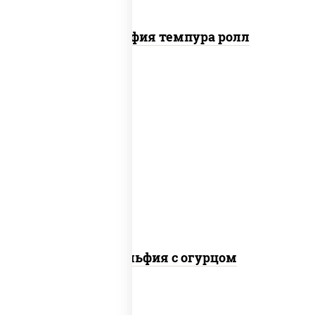
Филадельфия темпура ролл
рис, нори, сыр сливочный, огурцы
свежие, лосось слабосоленый
Филадельфия с огурцом