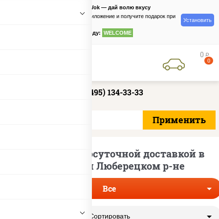
PizzaSushiWok — дай волю вкусу
Скачайте приложение и получите подарок при
Установить
заказе
по промокоду:
WELCOME
0
руб
0
+7 (495) 134-33-33
Роллы с круглосуточной доставкой в
Люберцах и Люберецком р-не
Все
Сортировать