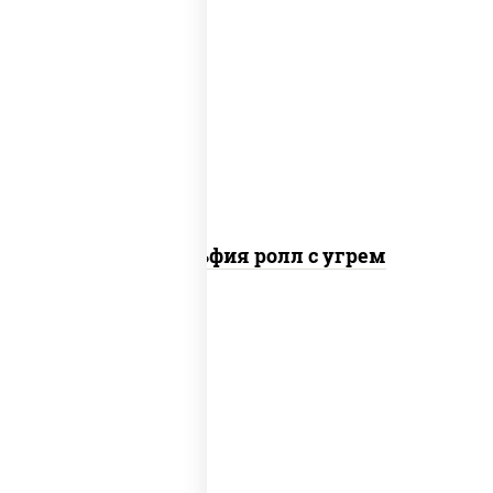
рис, нори, сыр сливочный, угорь
копченый, соус "унаги", кунжут
Филадельфия ролл с угрем
пост
рис, нори, огурцы свежие, кунжут