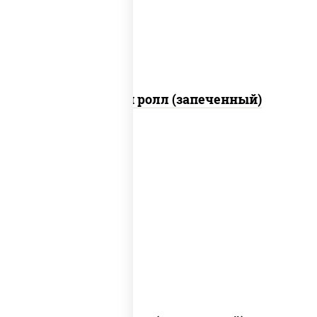
(майонез соус чили соус шрирача)
Чили чикен ролл (запеченный)
рис, нори, сыр сливочный, огурцы
свежие, куриная грудка с паприкой,
бекон, соус "унаги", кунжут