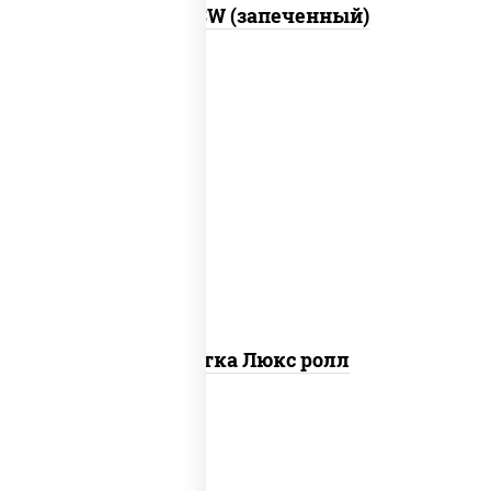
Город PSW (запеченный)
креветки, рис, нори, майонез, икра
"масаго", кляр, сухари панировочные,
кунжут
Креветка Люкс ролл