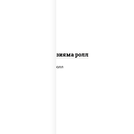
рис, нори, омлет, сыр сливочный,
огурцы свежие, икра "масаго", соус
"вулкан" (креветки отварные; краб
снежный; майонез; чеснок; икра масаго)
Фудзияма ролл
new
рис, нори, лосось копченый, сыр
сливочный, огурцы свежие, соус "вулкан"
(креветки отварные; краб снежный;
майонез; чеснок; икра масаго), кунжут