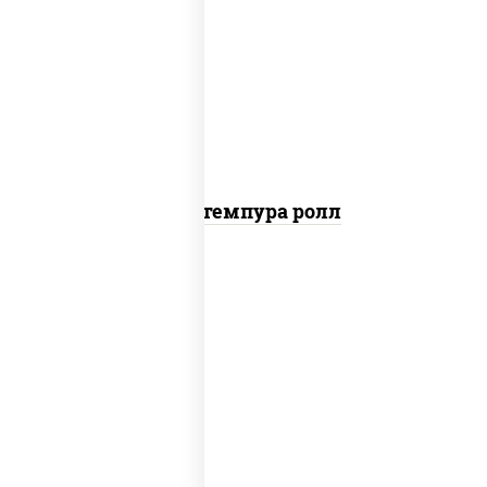
нори, краб снежный, сыр сливочный,
икра "масаго", омлет, угорь копченый,
сухари панировочные, соус "унаги"
Кани темпура ролл
соус "цезарь" (масло растительное
загустители сахар яйца чеснок специи
перец черный консерванты), сыр
"пармезан", рис, нори, салат "айсберг",
помидоры, куриная грудка с паприкой,
сухари панировочные