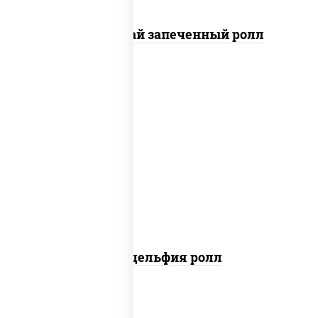
Кунсей фурай запеченный ролл
new
рис, нори, сыр сливочный, авокадо,
лосось слабосоленый
Филадельфия ролл