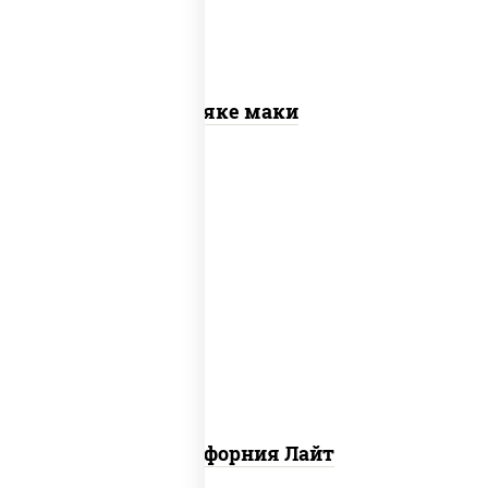
Сяке маки
рис, нори, майонез, краб снежный,
огурцы свежие, икра "масаго"
Калифорния Лайт