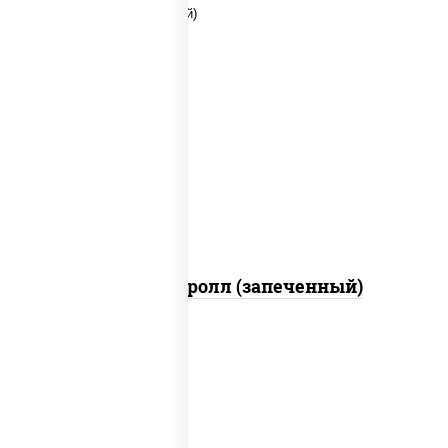
рис, нори, огурцы свежие, помидоры,
куриная грудка с паприкой, соус "шеф"
(майонез соус соевый зелень чеснок)
Тори Маки ролл (запеченный)
рис, нори, майонез, огурцы свежие,