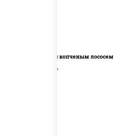
рис, нори, соус "спайс" (майонез соус
чили соус шрирача), лосось копченый
Спайс ролл с копченым лососем
рис, нори, сыр сливочный, лосось
слабосоленый, икра "масаго", сухари
панировочные