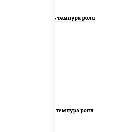
Цезарь темпура ролл
рис, нори, тунец, омлет, соус "спайс"
(майонез соус чили соус шрирача), сухари
панировочные
Тунец темпура ролл