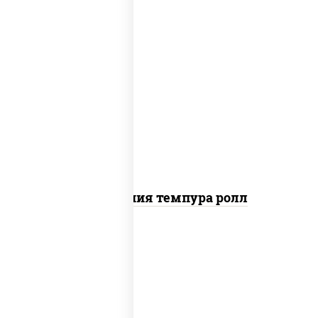
рис, нори, икра "масаго", майонез, краб
снежный, огурцы свежие, авокадо,
сухари панировочные
Калифорния темпура ролл
рис, нори, сыр сливочный, икра "масаго"