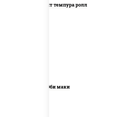
Динамит темпура ролл
рис, нори, креветки
Эби маки