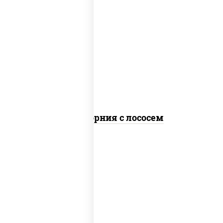
рис, нори, майонез, авокадо, огурцы
свежие, лосось слабосоленый, икра
"масаго"
Калифорния с лососем
рис, нори, лосось слабосоленый