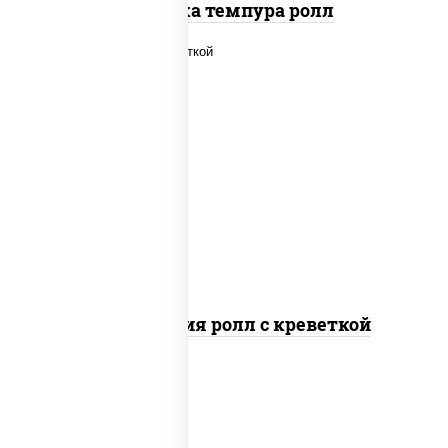
Креветка темпура ролл
рис, нори, огурцы свежие, салат
"айсберг", сыр сливочный, креветки,
соус "унаги"
Филадельфия ролл с креветкой