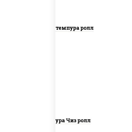
Бекон темпура ролл
рис, нори, сыр сливочный, сухари
панировочные
Темпура Чиз ролл