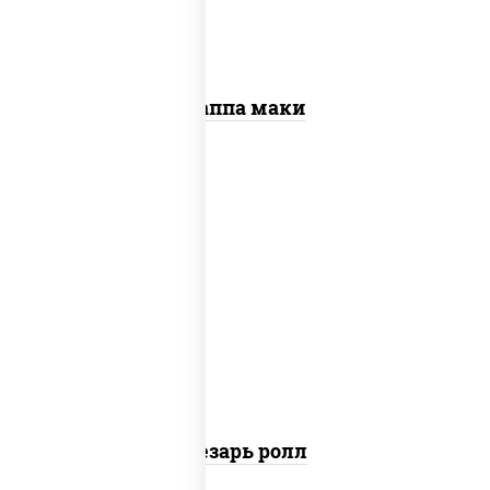
Каппа маки
соус "цезарь" (масло растительное
загустители сахар яйца чеснок специи
перец черный консерванты), сыр
"пармезан", рис, нори, куриная грудка с
паприкой, салат "айсберг", кунжут
Цезарь ролл