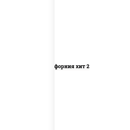
рис, нори, майонез, авокадо, краб
снежный, икра "масаго"
Калифорния хит 2
рис, нори, бекон, соус "техасский
барбекю", сыр сливочный, огурцы
свежие, сухари панировочные