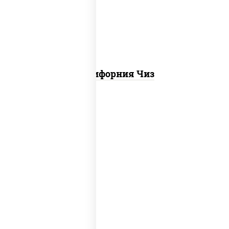
Калифорния Чиз
рис, нори, креветки, сыр сливочный,
салат "айсберг", сухари панировочные