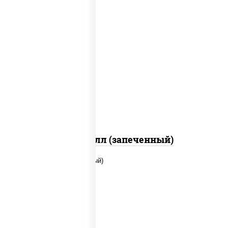
рис, нори, сыр сливочный, салат
"айсберг", куриная грудка с паприкой,
лук фри, сыр "пармезан", соус "цезарь"
(масло растительное загустители
сахар яйца чеснок специи перец черный
консерванты)
Хотто ролл (запеченный)
рис, нори, сыр сливочный, помидоры,
куриная грудка с паприкой, соус "спайс"