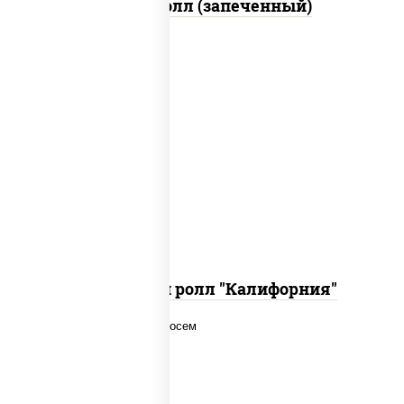
Бостон ролл (запеченный)
рис, нори, огурцы свежие, краб снежный,
икра "масаго", соус "хот" (майонез
кетчуп табаско чеснок масаго)
Запеченный ролл "Калифорния"