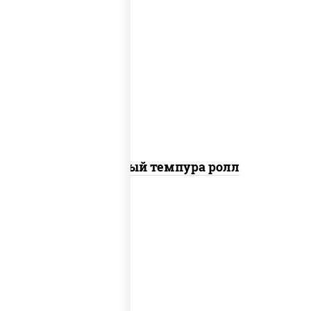
рис, нори, лосось слабосоленый, огурцы
свежие, сыр сливочный, сухари
панировочные
Сливочный темпура ролл
рис, нори, креветки, соус "спайс"
(майонез соус чили соус шрирача)