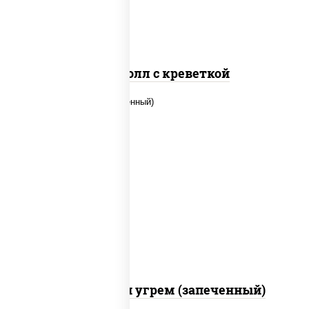
Спайс ролл с креветкой
рис, нори, огурцы свежие, креветки,
угорь копченый, икра "масаго", соус
"хот" (майонез кетчуп табаско чеснок
масаго)
С креветкой и угрем (запеченный)