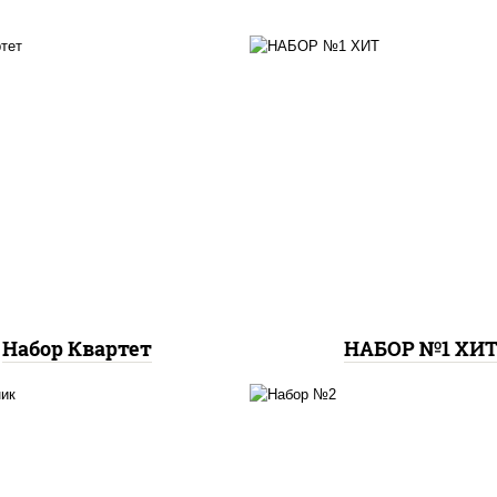
пицца верона (26 см), 
цца москвичка мини,
любимая (26 см), пи
а барбекю мини, пицца
бавария (26 см), пи
летняя мини, пицца
пепперони лайт (26 с
пепперони мини
пицца фермерская (26
пицца гурман (26 с
Набор Квартет
НАБОР №1 ХИ