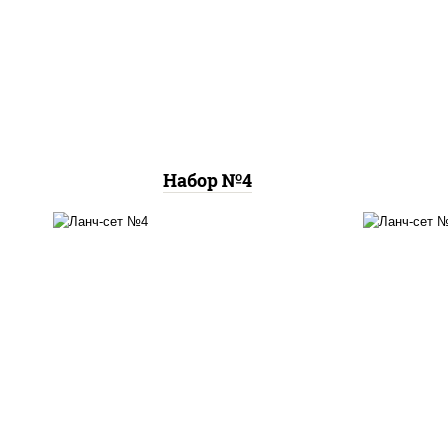
пицца цезарь (26 см), ролл
пицц
цезарь, ролл калифорния
пицц
хит 2
Набор №4
том ям
, цезарь темпура
буль
ролл