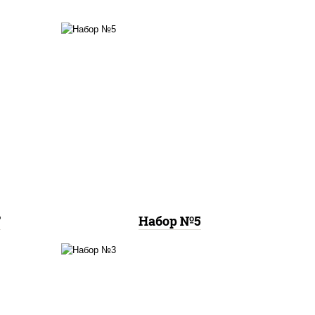
пицца
цца
пицца чизбургер (26 см),
цца
креветка темпура ролл,
м),
цезарь темпура ролл
 см),
м)
Т
Набор №5