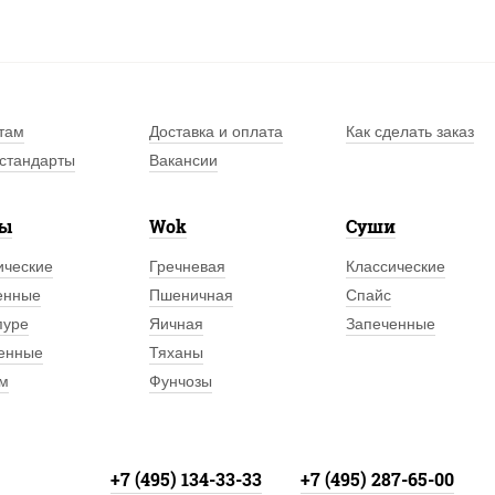
там
Доставка и оплата
Как сделать заказ
стандарты
Вакансии
лы
Wok
Суши
ические
Гречневая
Классические
енные
Пшеничная
Спайс
пуре
Яичная
Запеченные
енные
Тяханы
м
Фунчозы
+7 (495) 134-33-33
+7 (495) 287-65-00