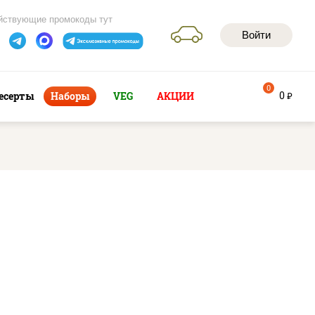
йствующие промокоды тут
Войти
0
0
есерты
Наборы
VEG
АКЦИИ
руб