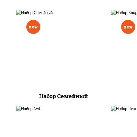
new
new
пицца мясное ассорти
пи
мини, пицца жульетта
пицц
мини, пицца 4 сыра мини,
пицца маргарита мини
Набор Семейный