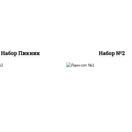
а деревенская (26 см),
ассорти катана
,
пиц
а летняя (26 см), пицца
вкуса (26 см)
шашлычная (26 см)
Набор Пикник
Набор №2
он куриный с гренками,
бульон куриный с грен
удон с курицей
курица терияки с ри