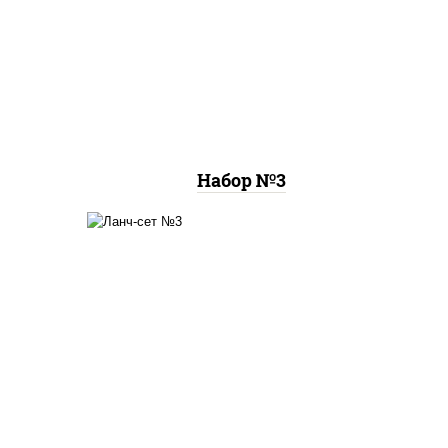
ца 4
ассорти фунэ, пицца
пепперони (26 см)
Набор №3
ками,
онигири с крабом, рамен
сом