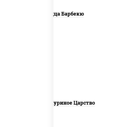
Пицца Барбекю
соус "шеф" (майонез соус соевый зелень
чеснок), моцарелла для пиццы, грудка
куриная
Пицца Куриное Царство