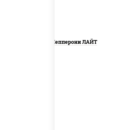
"пепперони", шампиньоны св
Пицца Пепперони ЛАЙТ
грудка куриная, бекон, колбаса
"пепперони", моцарелла для пиццы,
пицца соус (томаты базилик орегано
чеснок), помидоры, соус "горчичный"
(майонез горчица)