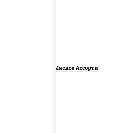
пицца соус (томаты базилик орегано
чеснок), моцарелла для пиццы,
помидоры, говядина, свинина, грудка
куриная, бекон
Пицца Мясное Ассорти
пицца соус (томаты базилик орегано
чеснок), моцарелла для пиццы, лук
красный, огурцы маринованные, грудка
куриная