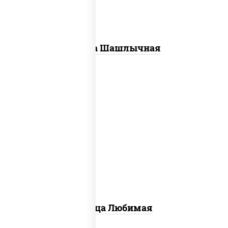
Пицца Шашлычная
соус "шеф" (майонез соус соевый зелень
чеснок), моцарелла для пиццы,
шампиньоны св, лук красный, ветчина
Пицца Любимая