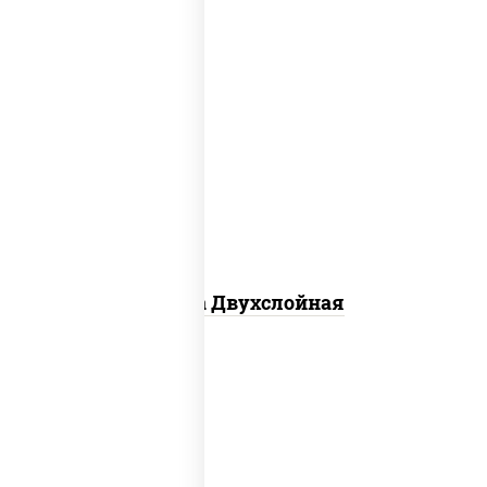
соус "томатно - горчичный", лук
красный, огурцы маринованные,
ветчина, бекон, моцарелла для пиццы,
помидоры, грудка куриная
Пицца Двухслойная
пицца соус (томаты базилик орегано
чеснок), моцарелла для пиццы, колбаса