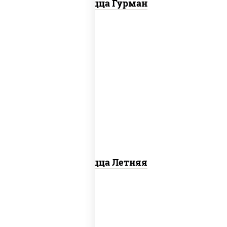
Пицца Гурман
соус "шеф" (майонез соус соевый зелень
чеснок), помидоры, грудка куриная,
огурцы свежие, моцарелла для пиццы
Пицца Летняя
соус "горчичный" (майонез горчица),