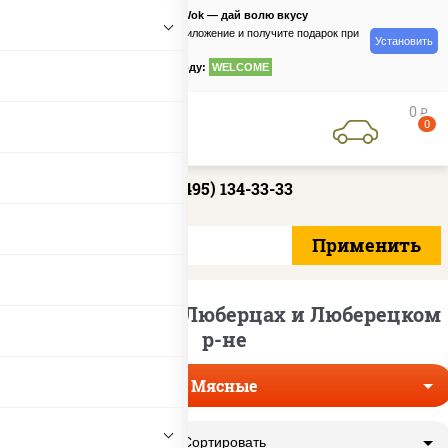
PizzaSushiWok — дай волю вкусу
Скачайте приложение и получите подарок при
Установить
заказе
по промокоду:
WELCOME
0
руб
0
+7 (495) 134-33-33
Пицца мясная в Люберцах и Люберецком
р-не
Мясные
Сортировать