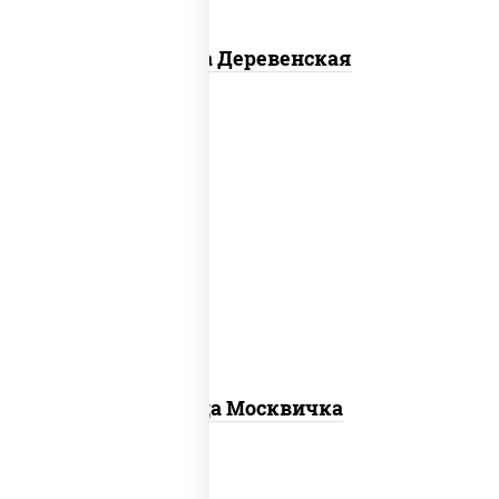
Пицца Деревенская
соус "томатно - горчичный", моцарелла
для пиццы, шампиньоны св, помидоры,
перец болгарский, говядина, грудка
куриная, бекон
Пицца Москвичка