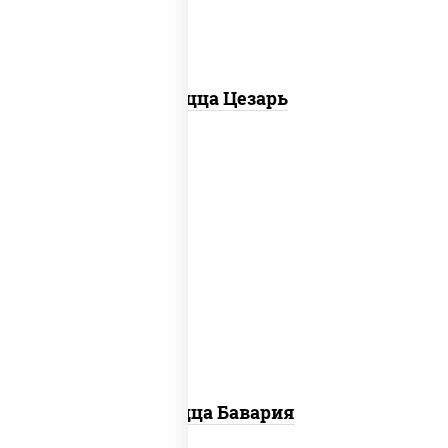
Пицца Цезарь
соус "горчичный" (майонез горчица),
моцарелла для пиццы, колбаса
"пепперони", ветчина, помидоры
Пицца Бавария