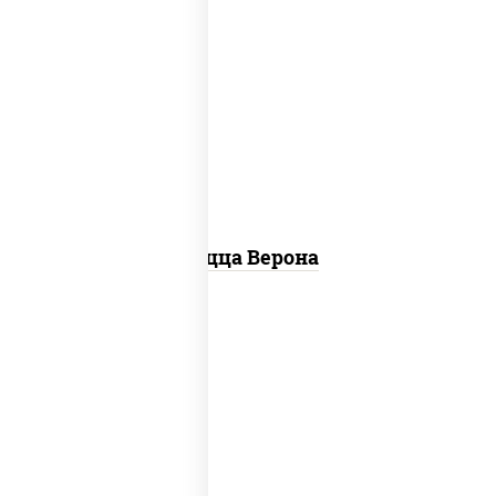
соус "шеф" (майонез соус соевый зелень
чеснок), моцарелла для пиццы, колбаса
"пепперони", шампиньоны св, помидоры
Пицца Верона
соус "цезарь" (масло растительное
загустители сахар яйца чеснок специи
перец черный консерванты), моцарелла
для пиццы, помидоры, грудка куриная,
бекон