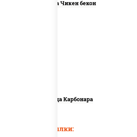
Пицца Чикен бекон
грибы шампиньоны в сливочном соусе,
грибы шампиньоны, чеснок, моцарелла
для пиццы, бекон, сыр "пармезан"
Пицца Карбонара
Быстрые ссылки: