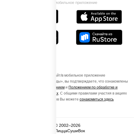
Установи мобильное приложение
Осуществляя вход на этот Сайт/в мобильное приложение
«ПиццаСушиВок - доставка еды», вы подтверждаете, что ознакомлены
с
Пользовательским соглашением
и
Положением по обработке и
защите персональных данных
. С общими правилами участия в акциях
и порядке получения подарков Вы можете
ознакомиться здесь
© 2002–2026
ПиццаСушиВок