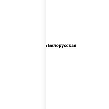
моцарелла для пиццы, лук красный,
колбаса "салями", бекон, огурцы
маринованные, дольки картофеля, соус
"техасский барбекю"
Пицца Белорусская
пицца соус (томаты базилик орегано
чеснок), моцарелла для пиццы, чеснок,
лук красный, шампиньоны св, свинина,
бекон