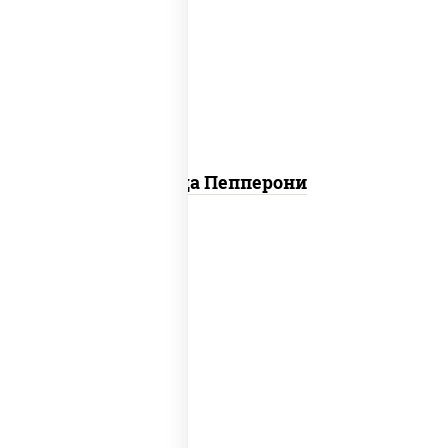
пицца соус (томаты базилик орегано
чеснок), моцарелла для пиццы, колбаса
"пепперони"
Пицца Пепперони
соус "техасский барбекю", моцарелла
для пиццы, колбаса "пепперони",
ветчина, бекон, грудка куриная