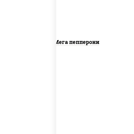
"пепперони"
Пицца Мега пепперони
пицца соус (томаты базилик орегано
чеснок), моцарелла для пиццы, лук
красный, колбаса "пепперони", перец
болгарский, соус "техасский барбекю"