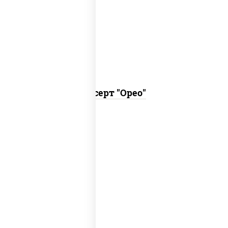
десерт с прослойкой хрустящего
печенья орео, двумя видами крема:
шоколадный и крем чиз.
Десерт "Орео"
знаменитый десерт из слоеного теста
с легким заварным кремом.