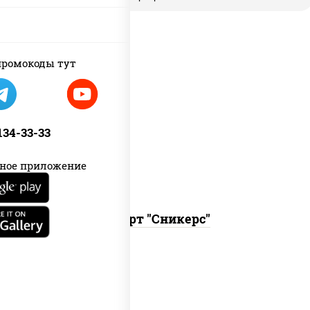
ромокоды тут
карамельно-шоколадный десерт с
арахисом и крем-чизом на арахисовой
 134-33-33
пасте.
ное приложение
Десерт "Сникерс"