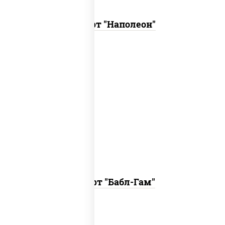
Десерт "Наполеон"
десерт-суфле с ароматом жвачки.
Десерт "Бабл-Гам"