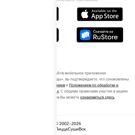
Осуществляя вход на этот Сайт/в мобильное приложение
«ПиццаСушиВок - доставка еды», вы подтверждаете, что ознакомлены
с
Пользовательским соглашением
и
Положением по обработке и
защите персональных данных
. С общими правилами участия в акциях
и порядке получения подарков Вы можете
ознакомиться здесь
© 2002–2026
ПиццаСушиВок