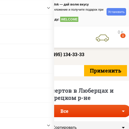
PizzaSushiWok — дай волю вкусу
Скачайте приложение и получите подарок при
Установить
заказе
по промокоду:
WELCOME
0
руб
0
+7 (495) 134-33-33
Доставка десертов в Люберцах и
Люберецком р-не
Все
Сортировать