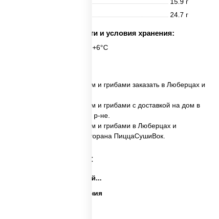
Жиры
15.9 г
Углеводы
24.7 г
Срок годности и условия хранения:
6 часов при t° от +2°C до +6°C
1 шт.
✅ Говядина с картофелем и грибами заказать в Люберцах и
Люберецком р-не.
✅ Говядина с картофелем и грибами с доставкой на дом в
Люберцах и Люберецком р-не.
✅ Говядина с картофелем и грибами в Люберцах и
Люберецком р-не из ресторана ПиццаСушиВок.
Категории товара:
Закуски на праздничный...
Закуски на день рождения
Праздничные закуски