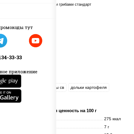
ромокоды тут
 134-33-33
ное приложение
говядина
шампиньоны св
дольки картофеля
соус "Чесночный"
Пищевая ценность на 100 г
Энерг. ценность
275 ккал
Белки
7 г