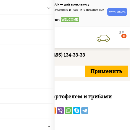
PizzaSushiWok — дай волю вкусу
Скачайте приложение и получите подарок при
Установить
заказе
по промокоду:
WELCOME
0
руб
0
+7 (495) 134-33-33
Говядина с картофелем и грибами