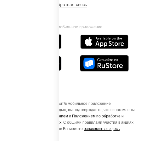
Обратная связь
Установи мобильное приложение
Осуществляя вход на этот Сайт/в мобильное приложение
«ПиццаСушиВок - доставка еды», вы подтверждаете, что ознакомлены
с
Пользовательским соглашением
и
Положением по обработке и
защите персональных данных
. С общими правилами участия в акциях
и порядке получения подарков Вы можете
ознакомиться здесь