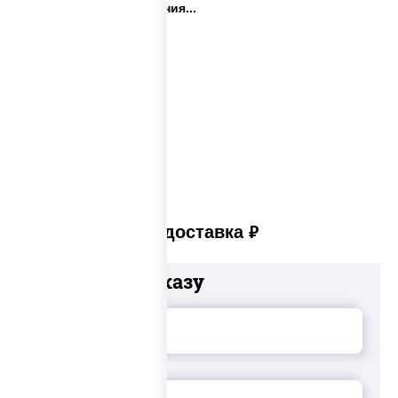
Закуски на день рождения...
Сеты закусок
Закуски для фуршета
Сыр в панировке
Закуски на стол
Платная доставка
руб
Добавьте к заказу