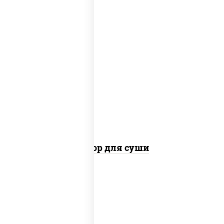
имбирь, соус "соевый", васаби
Набор для суши