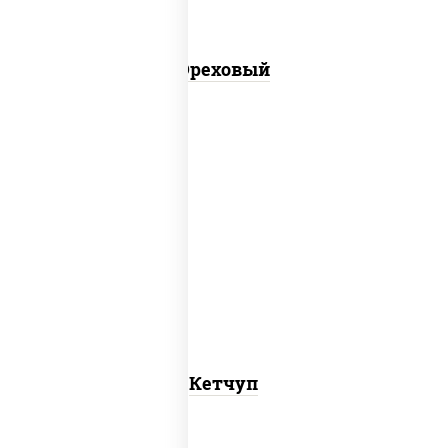
Ореховый
кетчуп
Кетчуп