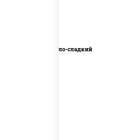
соус кисло-сладкий
Кисло-сладкий
соус "шеф" (майонез соус соевый зелень
чеснок)