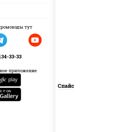
ромокоды тут
соус "спайс" (майонез соус чили соус
шрирача)
 134-33-33
ное приложение
Спайс