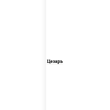
соус "цезарь" (масло растительное
загустители сахар яйца чеснок специи
перец черный консерванты)
Цезарь
сырный