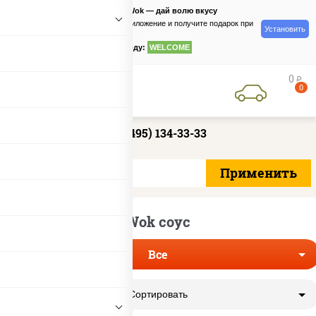
PizzaSushiWok — дай волю вкусу
Скачайте приложение и получите подарок при
Установить
заказе
по промокоду:
WELCOME
0
руб
0
+7 (495) 134-33-33
Wok соус
Все
Сортировать