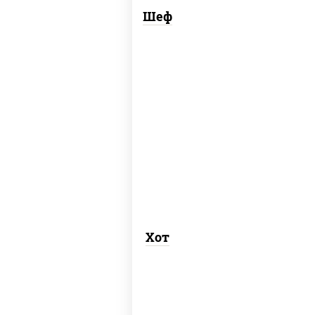
Шеф
соус "хот" (майонез кетчуп табаско
чеснок масаго)
Хот