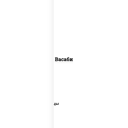
васаби
Васаби
Соусы суши
Соусы для вока
Белый соус для пиццы
Соус порционный
Соус вок