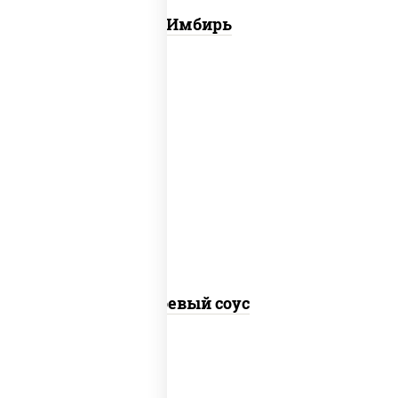
Имбирь
соус "соевый"
Соевый соус