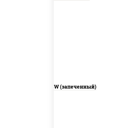
рис, нори, сыр сливочный, краб снежный,
соус "яки" (майонез чеснок масаго
лосось слабосолёный), соус "унаги"
Город PSW (запеченный)