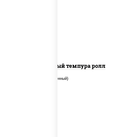
рис, нори, лосось слабосоленый, огурцы
свежие, сыр сливочный, сухари
панировочные
Сливочный темпура ролл
рис, нори, огурцы свежие, креветки,
угорь копченый, икра "масаго", соус
"хот" (майонез кетчуп табаско чеснок
масаго)