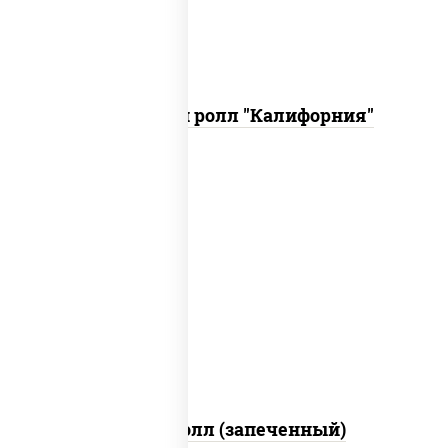
Запеченный ролл "Калифорния"
рис, нори, сыр сливочный, огурцы
свежие, куриная грудка с паприкой,
бекон, соус "унаги", кунжут
Бостон ролл (запеченный)