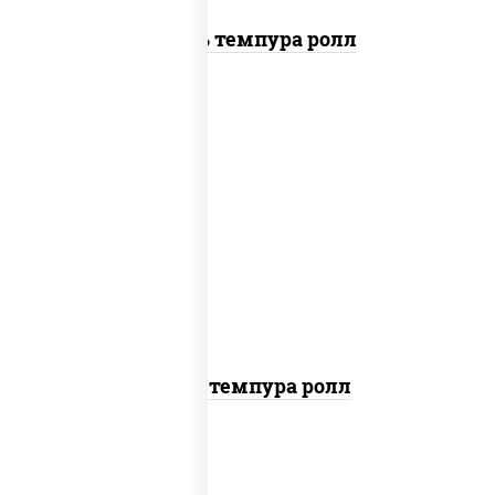
Цезарь темпура ролл
рис, нори, тунец, омлет, соус "спайс"
(майонез соус чили соус шрирача), сухари
панировочные
Тунец темпура ролл