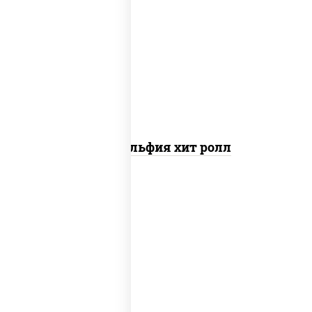
рис, нори, сыр сливочный, огурцы
свежие, омлет, лосось слабосоленый
Филадельфия хит ролл
соус "унаги", рис, нори, сыр сливочный,
огурцы свежие, лосось слабосоленый,
угорь копченый, кунжут