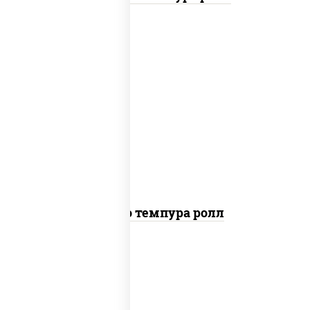
рис, нори, тунец, сыр сливочный, огурцы
свежие, соус "спайс" (майонез соус чили
соус шрирача), сухари панировочные
Бонито темпура ролл
рис, нори, сыр сливочный, огурцы