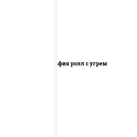
рис, нори, сыр сливочный, угорь
копченый, соус "унаги", кунжут
Филадельфия ролл с угрем
рис, нори, икра "масаго", майонез, краб
снежный, огурцы свежие, авокадо,
сухари панировочные