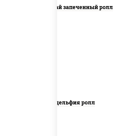
Кунсей фурай запеченный ролл
new
рис, нори, сыр сливочный, авокадо,
лосось слабосоленый
Филадельфия ролл