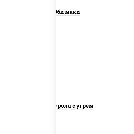
Эби маки
рис, нори, соус "спайс" (майонез соус
чили соус шрирача), угорь копченый
Спайс ролл с угрем