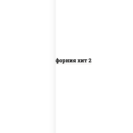
рис, нори, майонез, авокадо, краб
снежный, икра "масаго"
Калифорния хит 2
рис, нори, бекон, соус "техасский
барбекю", сыр сливочный, огурцы
свежие, сухари панировочные