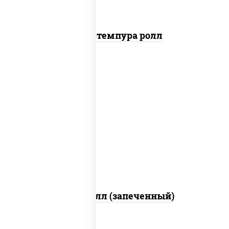
Бекон темпура ролл
рис, нори, сыр сливочный, салат
"айсберг", куриная грудка с паприкой,
лук фри, сыр "пармезан", соус "цезарь"
(масло растительное загустители
сахар яйца чеснок специи перец черный
консерванты)
Хотто ролл (запеченный)