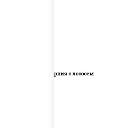
рис, нори, майонез, авокадо, огурцы
свежие, лосось слабосоленый, икра
"масаго"
Калифорния с лососем
рис, нори, сыр сливочный, огурцы
свежие, лосось слабосоленый