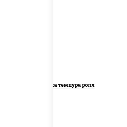
рис, нори, креветки, сыр сливочный,
салат "айсберг", сухари панировочные
Креветка темпура ролл
рис, нори, сыр сливочный, огурцы