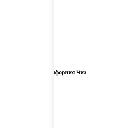
рис, нори, сыр сливочный, икра "масаго"
Калифорния Чиз
рис, нори, сыр сливочный, бекон, куриная
грудка с паприкой, сыр "пармезан", соус
"цезарь" (масло растительное
загустители сахар яйца чеснок специи