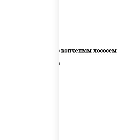
рис, нори, соус "спайс" (майонез соус
чили соус шрирача), лосось копченый
Спайс ролл с копченым лососем
рис, нори, сыр сливочный, лосось
слабосоленый, икра "масаго", сухари
панировочные