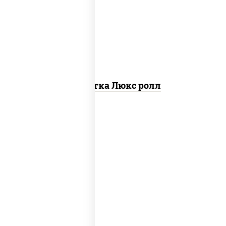
креветки, рис, нори, майонез, икра
"масаго", кляр, сухари панировочные,
кунжут
Креветка Люкс ролл
соус "цезарь" (масло растительное
загустители сахар яйца чеснок специи
перец черный консерванты), сыр
"пармезан", рис, нори, салат "айсберг",
помидоры, куриная грудка с паприкой,
сухари панировочные