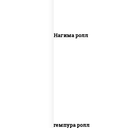
Сяке Нагима ролл
нори, краб снежный, сыр сливочный,
икра "масаго", омлет, угорь копченый,
сухари панировочные, соус "унаги"
Кани темпура ролл