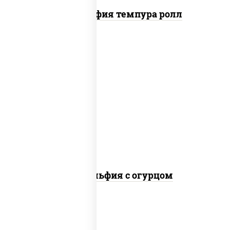
Филадельфия темпура ролл
рис, нори, сыр сливочный, огурцы
свежие, лосось слабосоленый
Филадельфия с огурцом