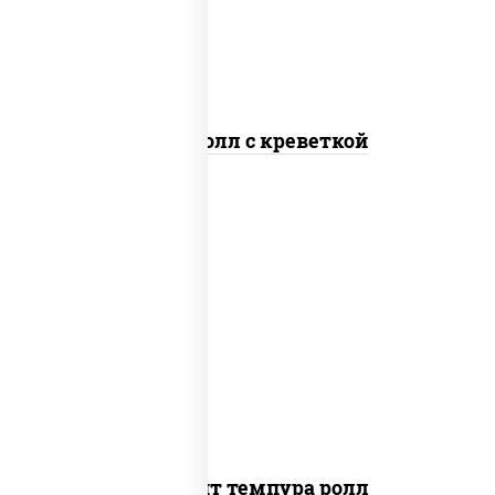
Спайс ролл с креветкой
рис, нори, угорь копченый, икра
"масаго", сыр сливочный, огурцы свежие,
сухари панировочные
Динамит темпура ролл