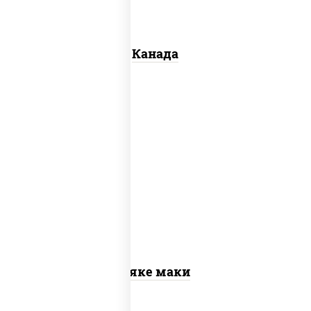
Канада
рис, нори, лосось слабосоленый
Сяке маки