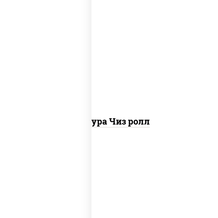
рис, нори, сыр сливочный, сухари
панировочные
Темпура Чиз ролл
рис, нори, огурцы свежие, краб снежный,
икра "масаго", соус "хот" (майонез
кетчуп табаско чеснок масаго)