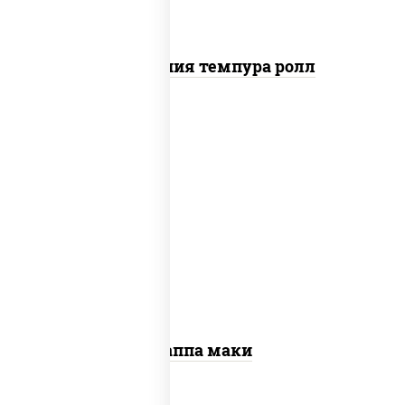
Калифорния темпура ролл
пост
рис, нори, огурцы свежие, кунжут
Каппа маки