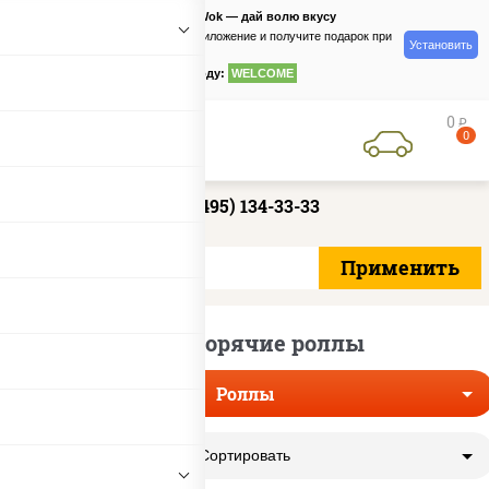
PizzaSushiWok — дай волю вкусу
Скачайте приложение и получите подарок при
Установить
заказе
по промокоду:
WELCOME
0
руб
0
+7 (495) 134-33-33
Суши горячие роллы
Роллы
Сортировать