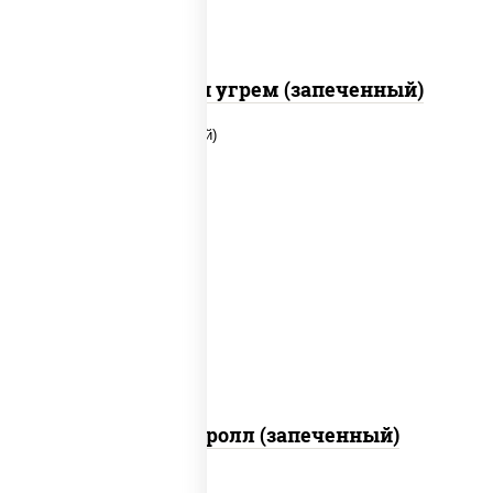
С креветкой и угрем (запеченный)
рис, нори, огурцы свежие, помидоры,
куриная грудка с паприкой, соус "шеф"
(майонез соус соевый зелень чеснок)
Тори Маки ролл (запеченный)