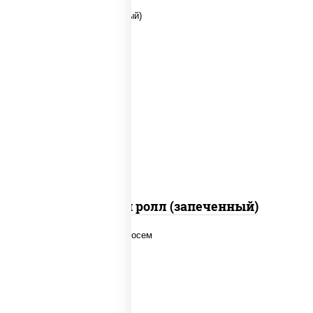
рис, нори, сыр сливочный, помидоры,
куриная грудка с паприкой, соус "спайс"
(майонез соус чили соус шрирача)
Чили чикен ролл (запеченный)