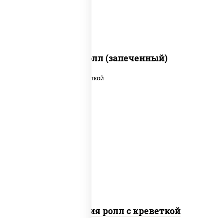
перец черный консерванты)
Митто ролл (запеченный)
рис, нори, огурцы свежие, салат
"айсберг", сыр сливочный, креветки,
соус "унаги"
Филадельфия ролл с креветкой