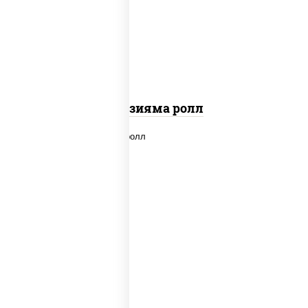
"вулкан" (креветки отварные; краб
снежный; майонез; чеснок; икра масаго)
Фудзияма ролл
new
рис, нори, лосось копченый, сыр
сливочный, огурцы свежие, соус "вулкан"
(креветки отварные; краб снежный;
майонез; чеснок; икра масаго), кунжут