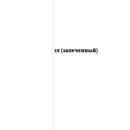
свежие, креветки, лосось слабосоленый,
соус "унаги", соус "спайс" (майонез соус
чили соус шрирача), икра "масаго"
Ойси ролл (запеченный)
рис, нори, креветки