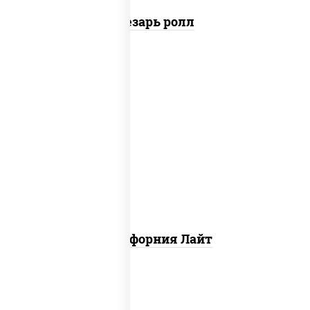
Цезарь ролл
рис, нори, майонез, краб снежный,
огурцы свежие, икра "масаго"
Калифорния Лайт