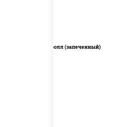
свежие, икра "масаго", соус "яки"
(майонез чеснок масаго лосось
слабосолёный), соус "унаги"
Сальмон ролл (запеченный)
соус "цезарь" (масло растительное
загустители сахар яйца чеснок специи
перец черный консерванты), сыр
"пармезан", рис, нори, куриная грудка с
паприкой, салат "айсберг", кунжут