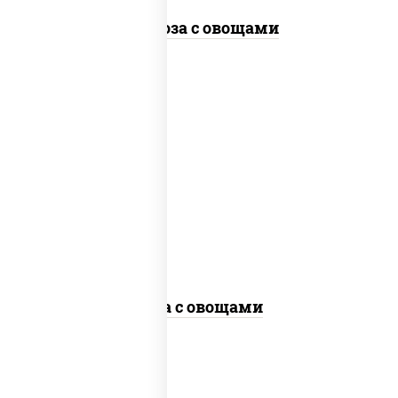
Фунчоза с овощами
пост
масло растительное, морковь, лук
репчатый, перец болгарский, кабачки,
соус "чесночный", лапша гречневая,
кунжут
Соба с овощами