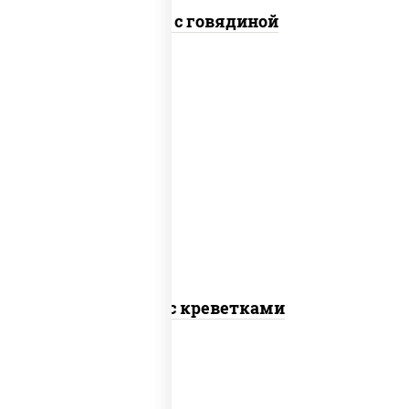
Удон с говядиной
масло растительное, креветки,
морковь, лук репчатый, перец
болгарский, кабачки, соус "чесночный",
лапша пшеничная
Удон с креветками