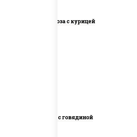
Фунчоза с курицей
масло растительное, говядина,
морковь, лук репчатый, перец
болгарский, кабачки, соус "чесночный",
лапша гречневая
Соба с говядиной