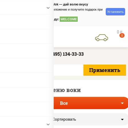
PizzaSushiWok — дай волю вкусу
Скачайте приложение и получите подарок при
Установить
заказе
по промокоду:
WELCOME
0
руб
0
+7 (495) 134-33-33
Меню воки
Все
Сортировать