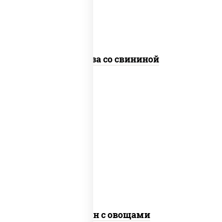
стеклянная
Фунчоза со свининой
пост
масло растительное, морковь, лук
репчатый, перец болгарский, рис, соус
"чесночный", кунжут
Тяхан с овощами