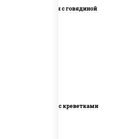
Сомен с говядиной
масло растительное, креветки,
морковь, лук репчатый, перец
болгарский, рис, соус "чесночный",
кунжут
Тяхан с креветками