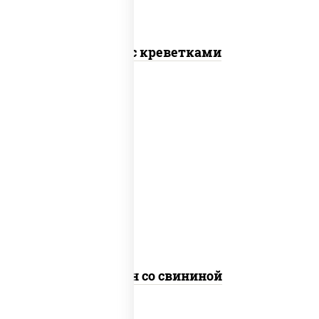
Соба с креветками
масло растительное, свинина, морковь,
лук репчатый, перец болгарский,
кабачки, соус "чесночный", лапша яичная
Сомен со свининой