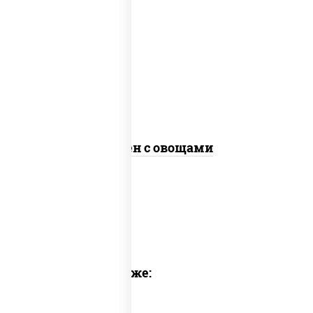
масло растительное, морковь, лук
репчатый, перец болгарский, кабачки,
соус "чесночный", лапша яичная, кунжут
Сомен с овощами
Предлагаем также: