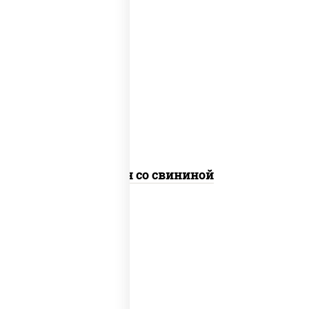
масло растительное, свинина, морковь,
лук репчатый, перец болгарский, рис,
соус "чесночный", кунжут
Тяхан со свининой
масло растительное, свинина, морковь,
лук репчатый, перец болгарский,
кабачки, соус "чесночный", лапша