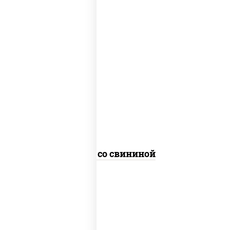
масло растительное, свинина, морковь,
лук репчатый, перец болгарский,
кабачки, соус "чесночный", лапша
гречневая
Соба со свининой
пост
масло растительное, морковь, лук