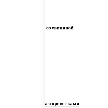
Удон со свининой
масло растительное, креветки,
морковь, лук репчатый, перец
болгарский, кабачки, соус "чесночный",
лапша стеклянная
Фунчоза с креветками