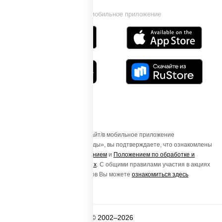
Установи мобильное приложение
Осуществляя вход на этот Сайт/в мобильное приложение
«ПиццаСушиВок - доставка еды», вы подтверждаете, что ознакомлены
с
Пользовательским соглашением
и
Положением по обработке и
защите персональных данных
. С общими правилами участия в акциях
и порядке получения подарков Вы можете
ознакомиться здесь
© 2002–2026