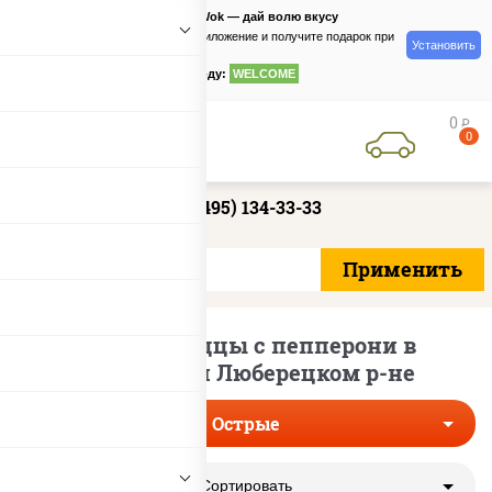
PizzaSushiWok — дай волю вкусу
Скачайте приложение и получите подарок при
Установить
заказе
по промокоду:
WELCOME
0
руб
0
+7 (495) 134-33-33
Острые пиццы с пепперони в
Люберцах и Люберецком р-не
Острые
Сортировать