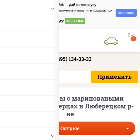
PizzaSushiWok — дай волю вкусу
Скачайте приложение и получите подарок при
Установить
заказе
по промокоду:
WELCOME
0
руб
0
+7 (495) 134-33-33
Острые пиццы с мариноваными
огурцами в Люберцах и Люберецком р-
не
Острые