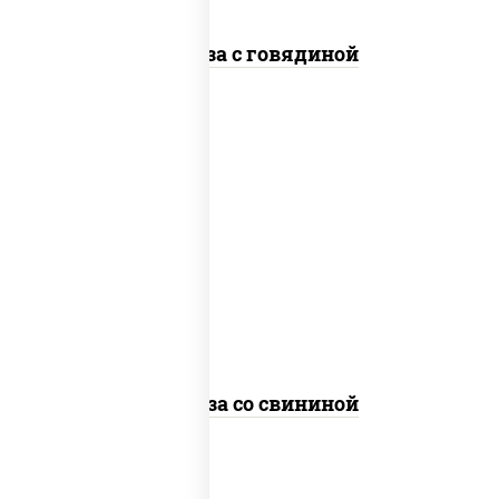
Фунчоза с говядиной
масло растительное, свинина,
морковь, лук репчатый, перец
болгарский, кабачки, соус
"чесночный", лапша стеклянная
Фунчоза со свининой
пост