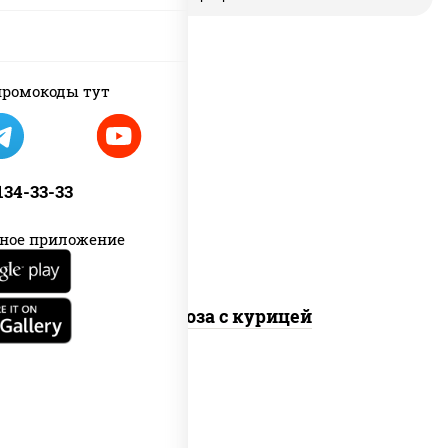
ромокоды тут
масло растительное, грудка
куриная, морковь, лук репчатый,
перец болгарский, кабачки, соус
 134-33-33
"чесночный", лапша стеклянная
ное приложение
Фунчоза с курицей