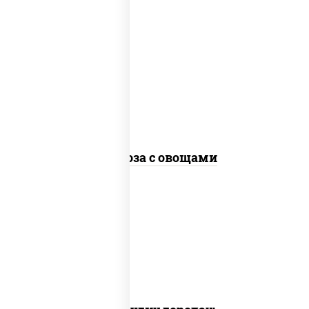
масло растительное, морковь, лук
репчатый, перец болгарский,
кабачки, соус "чесночный", лапша
стеклянная, кунжут
Фунчоза с овощами