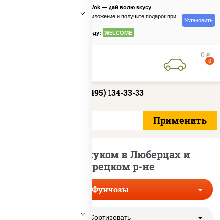
PizzaSushiWok — дай волю вкусу
Скачайте приложение и получите подарок при
Установить
заказе
по промокоду:
WELCOME
0
руб
0
+7 (495) 134-33-33
Фунчозы с луком в Люберцах и
Люберецком р-не
Фунчозы
Сортировать