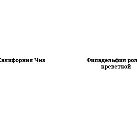
рис, нори, огурцы све
, нори, сыр сливочный,
салат "айсберг", с
икра "масаго"
сливочный, креветки, 
"унаги"
Калифорния Чиз
Филадельфия рол
креветкой