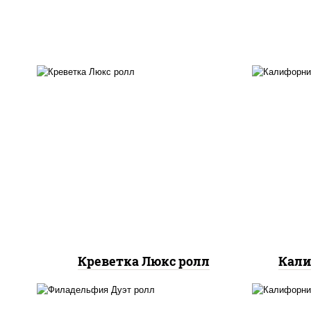
креветки, рис, нори,
рис,
майонез, икра "масаго",
свеж
кляр, сухари панировочные,
кунжут
Креветка Люкс ролл
Кали