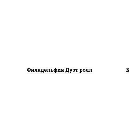
рис, нори, сыр сливочный,
рис
угорь копченый, лосось
л
слабосоленый, соус "унаги",
о
кунжут
Филадельфия Дуэт ролл