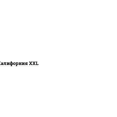
, нори, сыр сливочный,
осось слабосоленый,
гурцы свежие, икра
"масаго"
Калифорния XXL