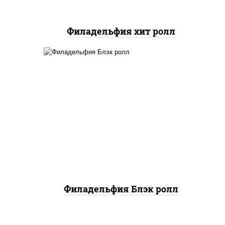
Филадельфия хит ролл
гурцы
рис, нори, сыр сливочный,
ый,
салат "айсберг", лосось
 соус
слабосоленый, соус "унаги"
Филадельфия Блэк ролл