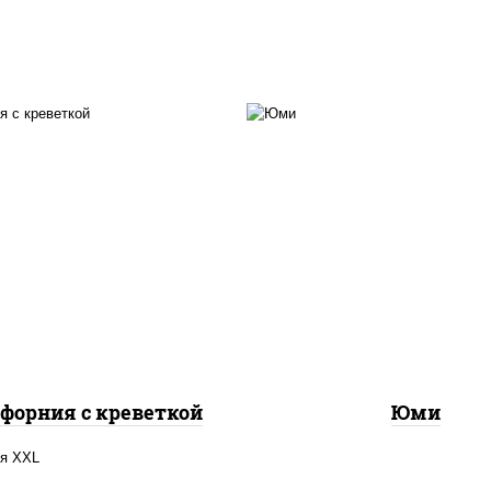
рис, нори, креветки, о
 нори, майонез, огурцы
свежие, сыр сливочн
ие, авокадо, креветки,
лосось слабосоленый,
икра "масаго"
"унаги", кунжут
форния с креветкой
Юми