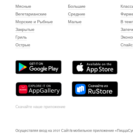
Мясные
Большие
Класс
Вегетарианские
Средние
Фирм
Морские и Рыбные
Малые
В тем
Закрытые
Запеч
Гриль
Эконо
Острые
Спайс
Скачайте наше приложение
Осуществляя вход на этот Сайт/в мобильное приложение «ПиццаСуш