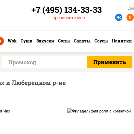
+7 (495) 134-33-33
Де
Перезвоните мне
ы
Wok
Суши
Закуски
Супы
Салаты
Соусы
Напитки
х и Люберецком р-не