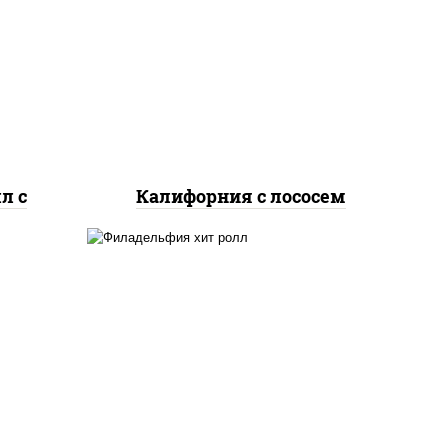
жие,
рис, нори, майонез, авокадо,
ыр
огурцы свежие, лосось
соус
слабосоленый, икра
"масаго"
л с
Калифорния с лососем
рис, нори, сыр сливочный,
огурцы свежие, омлет,
лосось слабосоленый