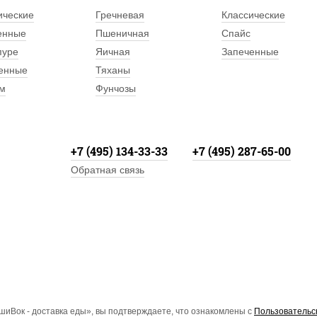
ические
Гречневая
Классические
енные
Пшеничная
Спайс
пуре
Яичная
Запеченные
енные
Тяханы
м
Фунчозы
+7 (495) 134-33-33
+7 (495) 287-65-00
Обратная связь
иВок - доставка еды», вы подтверждаете, что ознакомлены с
Пользовательс