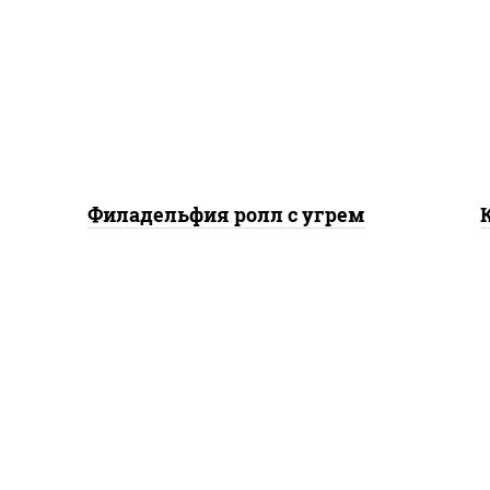
рис, нори, сыр сливочный,
рис
угорь копченый, соус
"унаги", кунжут
Филадельфия ролл с угрем